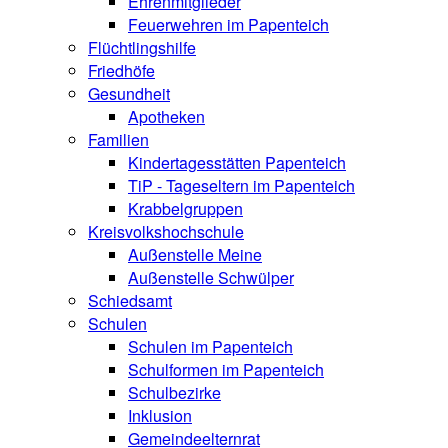
Ehrenmitglieder
Feuerwehren im Papenteich
Flüchtlingshilfe
Friedhöfe
Gesundheit
Apotheken
Familien
Kindertagesstätten Papenteich
TiP - Tageseltern im Papenteich
Krabbelgruppen
Kreisvolkshochschule
Außenstelle Meine
Außenstelle Schwülper
Schiedsamt
Schulen
Schulen im Papenteich
Schulformen im Papenteich
Schulbezirke
Inklusion
Gemeindeelternrat