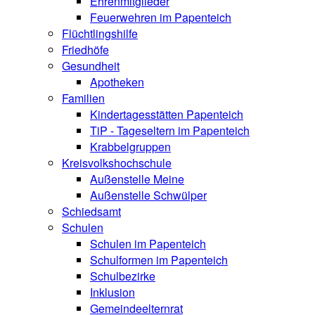
Ehrenmitglieder
Feuerwehren im Papenteich
Flüchtlingshilfe
Friedhöfe
Gesundheit
Apotheken
Familien
Kindertagesstätten Papenteich
TiP - Tageseltern im Papenteich
Krabbelgruppen
Kreisvolkshochschule
Außenstelle Meine
Außenstelle Schwülper
Schiedsamt
Schulen
Schulen im Papenteich
Schulformen im Papenteich
Schulbezirke
Inklusion
Gemeindeelternrat