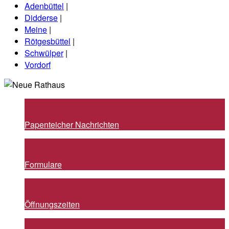
Adenbüttel
|
Didderse
|
Meine
|
Rötgesbüttel
|
Schwülper
|
Vordorf
Papenteicher Nachrichten
Formulare
Öffnungszeiten