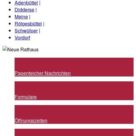
Adenbüttel
|
Didderse
|
Meine
|
Rötgesbüttel
|
Schwülper
|
Vordorf
Papenteicher Nachrichten
Formulare
Öffnungszeiten