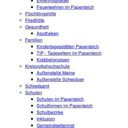
Ehrenmitglieder
Feuerwehren im Papenteich
Flüchtlingshilfe
Friedhöfe
Gesundheit
Apotheken
Familien
Kindertagesstätten Papenteich
TiP - Tageseltern im Papenteich
Krabbelgruppen
Kreisvolkshochschule
Außenstelle Meine
Außenstelle Schwülper
Schiedsamt
Schulen
Schulen im Papenteich
Schulformen im Papenteich
Schulbezirke
Inklusion
Gemeindeelternrat